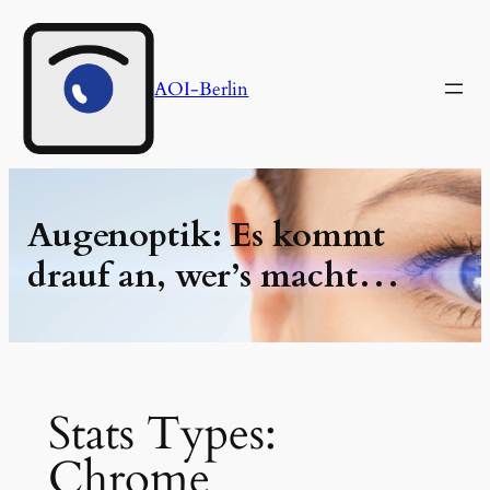
Zum
Inhalt
springen
AOI-Berlin
Augenoptik: Es kommt
drauf an, wer’s macht…
Stats Types:
Chrome