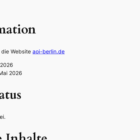
mation
ür die Website
aoi-berlin.de
l 2026
 Mai 2026
atus
ei.
e Inhalte